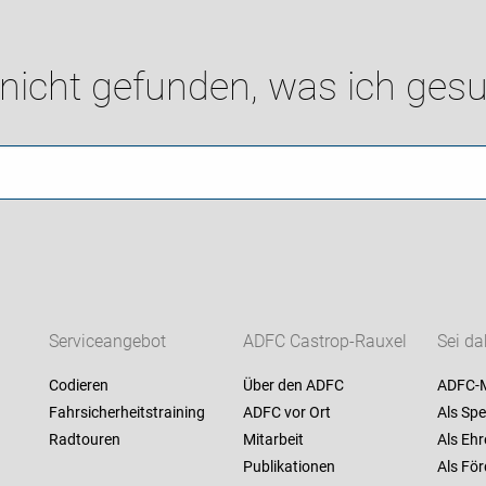
 nicht gefunden, was ich gesu
Serviceangebot
ADFC Castrop-Rauxel
Sei da
Codieren
Über den ADFC
ADFC-M
Fahrsicherheitstraining
ADFC vor Ort
Als Spe
Radtouren
Mitarbeit
Als Ehr
Publikationen
Als För