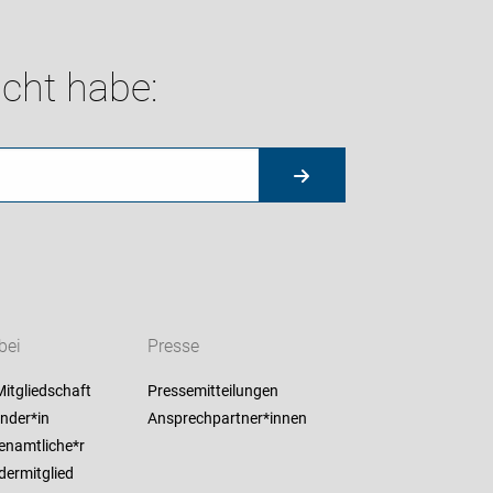
cht habe:
bei
Presse
itgliedschaft
Pressemitteilungen
nder*in
Ansprechpartner*innen
enamtliche*r
dermitglied