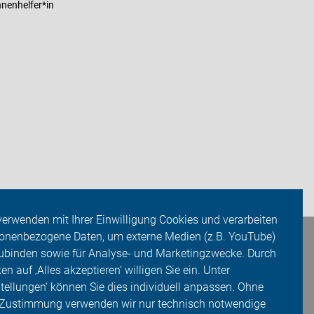
nenhelfer*in
verwenden mit Ihrer Einwilligung Cookies und verarbeiten
onenbezogene Daten, um externe Medien (z.B. YouTube)
ubinden sowie für Analyse- und Marketingzwecke. Durch
ken auf ‚Alles akzeptieren‘ willigen Sie ein. Unter
stellungen‘ können Sie dies individuell anpassen. Ohne
 Zustimmung verwenden wir nur technisch notwendige