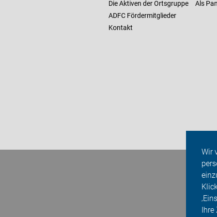
Die Aktiven der Ortsgruppe
Als Pan
ADFC Fördermitglieder
Kontakt
Wir 
pers
einz
Klic
‚Ein
Ihre