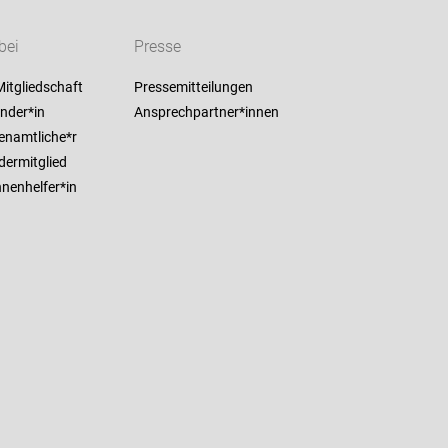
bei
Presse
itgliedschaft
Pressemitteilungen
nder*in
Ansprechpartner*innen
enamtliche*r
dermitglied
nenhelfer*in