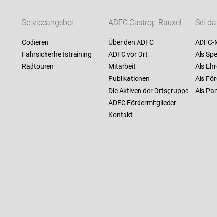
Serviceangebot
ADFC Castrop-Rauxel
Sei da
Codieren
Über den ADFC
ADFC-M
Fahrsicherheitstraining
ADFC vor Ort
Als Spe
Radtouren
Mitarbeit
Als Ehr
Publikationen
Als För
Die Aktiven der Ortsgruppe
Als Pan
ADFC Fördermitglieder
Kontakt